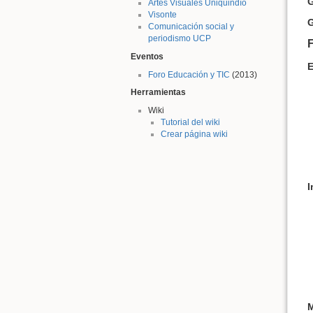
G
Artes Visuales Uniquindío
Visonte
G
Comunicación social y
periodismo UCP
F
Eventos
E
Foro Educación y TIC
(2013)
Herramientas
Wiki
Tutorial del wiki
Crear página wiki
M