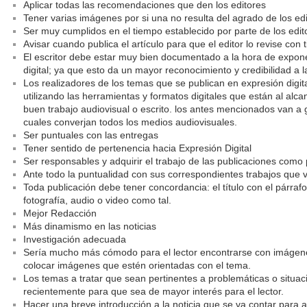
Aplicar todas las recomendaciones que den los editores
Tener varias imágenes por si una no resulta del agrado de los ed
Ser muy cumplidos en el tiempo establecido por parte de los edit
Avisar cuando publica el artículo para que el editor lo revise con
El escritor debe estar muy bien documentado a la hora de expone
digital; ya que esto da un mayor reconocimiento y credibilidad a 
Los realizadores de los temas que se publican en expresión digit
utilizando las herramientas y formatos digitales que están al alc
buen trabajo audiovisual o escrito. los antes mencionados van a
cuales converjan todos los medios audiovisuales.
Ser puntuales con las entregas
Tener sentido de pertenencia hacia Expresión Digital
Ser responsables y adquirir el trabajo de las publicaciones como
Ante todo la puntualidad con sus correspondientes trabajos que v
Toda publicación debe tener concordancia: el título con el párrafo
fotografía, audio o video como tal.
Mejor Redacción
Más dinamismo en las noticias
Investigación adecuada
Sería mucho más cómodo para el lector encontrarse con imágenes
colocar imágenes que estén orientadas con el tema.
Los temas a tratar que sean pertinentes a problemáticas o situa
recientemente para que sea de mayor interés para el lector.
Hacer una breve introducción a la noticia que se va contar para as