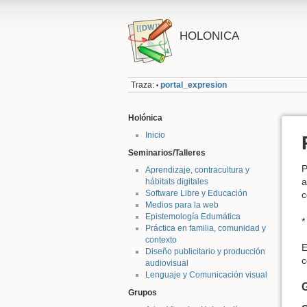
HOLONICA
Traza:
portal_expresion
•
Holónica
Inicio
Seminarios/Talleres
P
Aprendizaje, contracultura y
a
hábitats digitales
Software Libre y Educación
c
Medios para la web
Epistemología Edumática
Práctica en familia, comunidad y
contexto
E
Diseño publicitario y producción
c
audiovisual
Lenguaje y Comunicación visual
Grupos