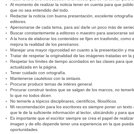
Al momento de realizar la noticia tener en cuenta para que público 
que no sea entendido del todo.
Redactar la noticia con buena presentación, excelente ortografía 
editores.
Apersonarse de cada tema, para así darle un poco más de serieda
Buscar constantemente a editores o maestro para asesorarse so
A la hora de elaborar los contenidos se fijen en trasfondo, com
mejora la realidad de los pereiranos.
Manejar una mayor rigurosidad en cuanto a la presentación y ma
Tratar de respetar la originalidad de las imágenes tratadas en la 
Respetar los límites de tiempo acordados en las clases para qu
actualizada en la página.
Tener cuidado con ortografía.
Mantenerse cauteloso con la sintaxis.
Procurar producir temas de intéres general.
Procurar construir textos que se salgan de los marcos, no temerle 
lo que no todos dicen.
No temerle a tópicos disciplinares, científicos, filosóficos.
Mi recomendación para los escritores es siempre poner un texto a
que le de la suficiente información al lector, ubicándolo y para qu
Es importante que el escritor siempre se crea el papel de realiza
imagen y de ello depende tener una experiencia en la que puedan
oportunidades.